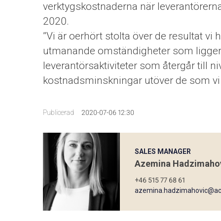
verktygskostnaderna när leverantörerna
2020.
”Vi är oerhört stolta över de resultat vi 
utmanande omständigheter som ligger ut
leverantörsaktiviteter som återgår till n
kostnadsminskningar utöver de som vi r
Publicerad
2020-07-06 12:30
SALES MANAGER
Azemina Hadzimaho
+46 515 77 68 61
azemina.hadzimahovic@acf