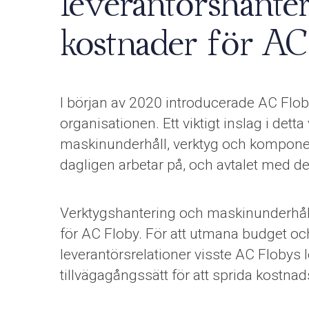
leverantörshante
kostnader för AC
I början av 2020 introducerade AC Floby 
organisationen. Ett viktigt inslag i det
maskinunderhåll, verktyg och komponen
dagligen arbetar på, och avtalet med de
Verktygshantering och maskinunderhåll
för AC Floby. För att utmana budget och
leverantörsrelationer visste AC Flobys 
tillvägagångssätt för att sprida kostnads