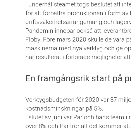
I underhållsteamet togs beslutet att int
för att förbättra produktionen i form av k
driftssäkerhetsarrangemang och lager
Pandemin innebar också att leverantör
Floby. Före mars 2020 skulle de vara på p
maskinerna med nya verktyg och ge ope
har resulterat i förlorade möjligheter at
En framgångsrik start på p
Verktygsbudgeten för 2020 var 37 miljon
kostnadsminskningar på 5%.
I slutet av juni var Pär och hans team 
över 8% och Pär tror att det kommer att 