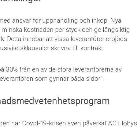
med ansvar för upphandling och inköp. Nya
t minska kostnaden per styck och ge långsiktig
rk. Detta innebar att vissa leverantörer erbjöds
sivitetsklausuler skrivna till kontrakt.
 30% från en av de stora leverantörerna av
v leverantören som gynnar båda sidor”.
stnadsmedvetenhetsprogram
lden har Covid-19-krisen även påverkat AC Flobys