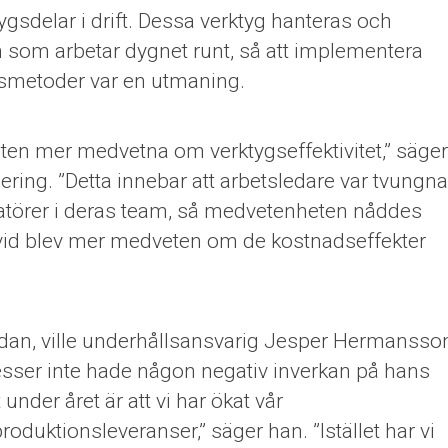
ygsdelar i drift. Dessa verktyg hanteras och
 som arbetar dygnet runt, så att implementera
tsmetoder var en utmaning.
heten mer medvetna om verktygseffektivitet,” säger
ing. ”Detta innebar att arbetsledare var tvungna
eratörer i deras team, så medvetenheten nåddes
ivid blev mer medveten om de kostnadseffekter
dan, ville underhållsansvarig Jesper Hermansso
ocesser inte hade någon negativ inverkan på hans
under året är att vi har ökat vår
oduktionsleveranser,” säger han. ”Istället har vi