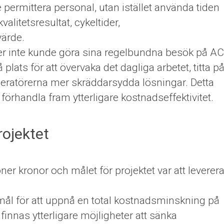
e permittera personal, utan istället använda tiden
valitetsresultat, cykeltider,
värde.
er inte kunde göra sina regelbundna besök på AC
lats för att övervaka det dagliga arbetet, titta p
ratörerna mer skräddarsydda lösningar. Detta
t förhandla fram ytterligare kostnadseffektivitet.
rojektet
er kronor och målet för projektet var att leverer
i mål för att uppnå en total kostnadsminskning på
finnas ytterligare möjligheter att sänka