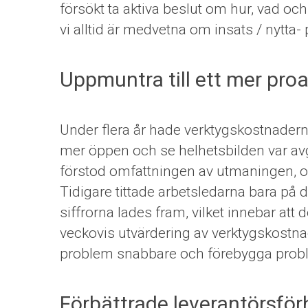
försökt ta aktiva beslut om hur, vad och
vi alltid är medvetna om insats / nytta- p
Uppmuntra till ett mer proa
Under flera år hade verktygskostnadern
mer öppen och se helhetsbilden var avgö
förstod omfattningen av utmaningen, o
Tidigare tittade arbetsledarna bara på
siffrorna lades fram, vilket innebar att de
veckovis utvärdering av verktygskostnade
problem snabbare och förebygga prob
Förbättrade leverantörsför