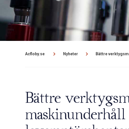
Acfloby.se
Nyheter
Bättre verktygsm
Bättre verktygs
maskinunderhåll