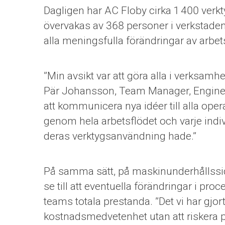
Dagligen har AC Floby cirka 1 400 verkt
övervakas av 368 personer i verkstaden
alla meningsfulla förändringar av arbe
”Min avsikt var att göra alla i verksam
Pär Johansson, Team Manager, Engineer
att kommunicera nya idéer till alla op
genom hela arbetsflödet och varje ind
deras verktygsanvändning hade.”
På samma sätt, på maskinunderhållssi
se till att eventuella förändringar i pr
teams totala prestanda. ”Det vi har gjort 
kostnadsmedvetenhet utan att riskera pr