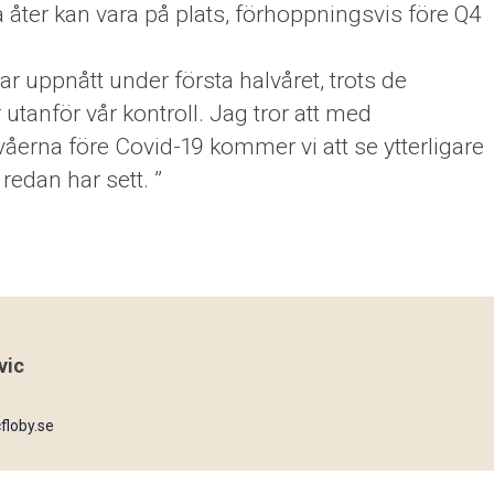
 åter kan vara på plats, förhoppningsvis före Q4
har uppnått under första halvåret, trots de
anför vår kontroll. Jag tror att med
ivåerna före Covid-19 kommer vi att se ytterligare
edan har sett. ”
vic
loby.se