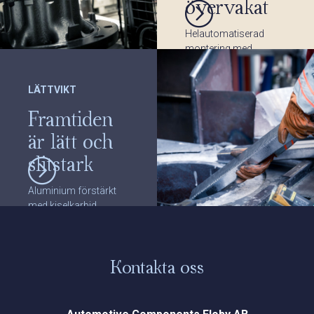
övervakat
Helautomatiserad
montering med
övervakning av
lufttemperatur,
LÄTTVIKT
luftfuktighet och
luftrenhet.
Framtiden
är lätt och
slitstark
Aluminium förstärkt
med kiselkarbid
(SCRA) ger produkter
som är lätta och
slitstarka på samma
gång. Läs mer om vår
Kontakta oss
lättviktsbromsskiva på
www.sicalight.com