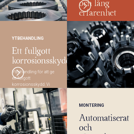
och lång
erfarenhet
Våra medarbetare har
en bred kompetens
och lång erfarenhet av
YTBEHANDLING
bearbetning i olika
materialkvaliteter.
Ett fullgott
korrosionsskydd
Ytbehandling för att ge
ett fullgott
korrosionsskydd. Vi
har kunskap inom
fosfatering,
elektrodopplackering
MONTERING
(ED) och täckmålning.
Automatiserat
och