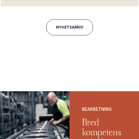
NYHETSARKIV
BEARBETNING
Bred
kompetens