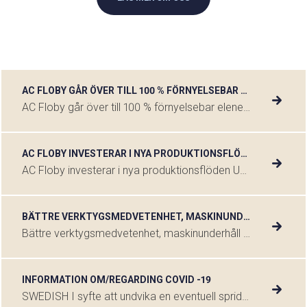
AC FLOBY GÅR ÖVER TILL 100 % FÖRNYELSEBAR ELENERGI
AC Floby går över till 100 % förnyelsebar elenergi Att arbeta med hållbarhet är en prioriterad del i AC Flobys verksamhet och strategi. Grunden för vårt hållbarhetsarbete är Agenda 2030 och de 17 globala målen som FN har tagit fram för hållbar utveckling, och ett av de mål där vi ser möjlighet att bidra är […]
AC FLOBY INVESTERAR I NYA PRODUKTIONSFLÖDEN
AC Floby investerar i nya produktionsflöden Under hösten kommer AC Floby att installera tre nya produktionsflöden. De nya CNC-maskinerna ska framtidssäkra AC Flobys verksamhet och bidra till en bättre arbetsmiljö. – Det blir ett kvalitetslyft och är en del av vår nysatsning. De nya maskinerna är mer flexibla och enklare att underhålla. Vi har även haft […]
BÄTTRE VERKTYGSMEDVETENHET, MASKINUNDERHÅLL OCH LEVERANTÖRSHANTERING GER MINSKADE KOSTNADER FÖR AC FLOBY
Bättre verktygsmedvetenhet, maskinunderhåll och leverantörshantering ger minskade kostnader för AC Floby I början av 2020 introducerade AC Floby ett initiativ för att sänka kostnaderna i hela organisationen. Ett viktigt inslag i detta var att öka kostnadsmedvetenheten kring maskinunderhåll, verktyg och komponenter – både på det sätt som operatörerna dagligen arbetar på, och avtalet med deras […]
INFORMATION OM/REGARDING COVID -19
SWEDISH I syfte att undvika en eventuell spridning av coronaviruset har AC Floby beslutat att inte åka på tjänsteresor och inte ta emot besökare. Har du ett inbokat möte eller vill på något sätt komma i kontakt med oss så hänvisar vi er till att använda Skype, Teams, telefonsamtal eller mail. Vidare följer vi myndigheternas […]