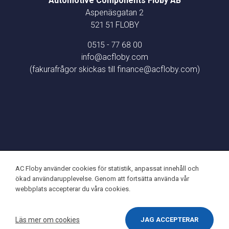
Automotive Components Floby AB
Aspenäsgatan 2
521 51 FLOBY
0515 - 77 68 00
info@acfloby.com
(fakurafrågor skickas till finance@acfloby.com)
AC Floby använder cookies för statistik, anpassat innehåll och
© Automotive Components Floby AB - 2026
ökad användarupplevelse. Genom att fortsätta använda vår
webbplats accepterar du våra cookies.
Läs mer om cookies
JAG ACCEPTERAR