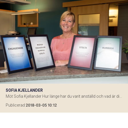
SOFIA KJELLANDER
Möt Sofia Kjellander Hur länge har du varit anställd och vad är din roll? – Nu till juni har jag varit anställd i fjorton år. Jag arbetar med reception och administration som innefattar bland annat friskvård, processer, tjänsteresor, personalbilar och skolklasser. Hur ser du på framtiden här på AC Floby? – Jag ser bara positivt […]
Publicerad
2018-03-05 10:12