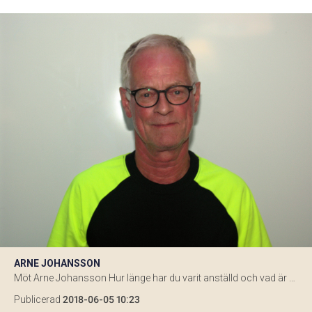
ARNE JOHANSSON
Möt Arne Johansson Hur länge har du varit anställd och vad är din roll? – Jag har varit anställd sedan 22 juni 1972. Jag går i pension om ett halvår. Jag startade med att arbeta i produktionen för att sedan börja på avdelningen Underhåll. Däremellan gjorde jag lumpen samt gick en mek-utbildning på Volvoskolan i […]
Publicerad
2018-06-05 10:23