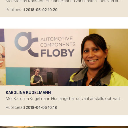
Möt Mattias Karlsson Hur länge har du varit anställd och vad är din roll? – Jag har arbetat på företaget sedan 1994, så nästa år är det 25-årsjubileum. Just nu arbetar jag i mätrummet som mätrumstekniker. Tidigare har jag även arbetat som både operatör och kvalitetsinstruktör på avdelningen bromsskivor. Hur ser du på framtiden här på […]
Publicerad
2018-05-02 10:20
KAROLINA KUGELMANN
Möt Karolina Kugelmann Hur länge har du varit anställd och vad är din roll? – I januari 2014 började jag här. Jag tänkte att den frågan skulle komma så jag var tvungen att kolla upp det på Facebook innan! Jag började som produktionstekniker och sedan ett halvår tillbaka jobbar jag med projektledning istället. Hur ser […]
Publicerad
2018-04-05 10:18