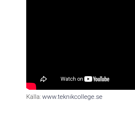
Källa:
www.teknikcollege.se