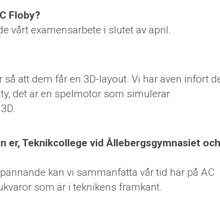
AC Floby?
e vårt examensarbete i slutet av april.
r så att dem får en 3D-layout. Vi har även infört d
ty, det är en spelmotor som simulerar
 3D.
an er, Teknikcollege vid Ållebergsgymnasiet oc
ch spännande kan vi sammanfatta vår tid här på AC
jukvaror som är i teknikens framkant.